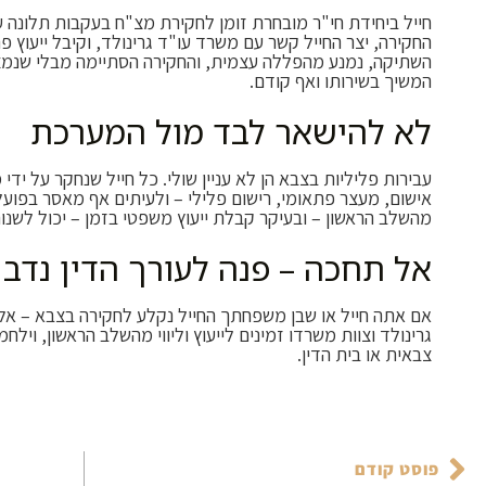
חייל ביחידת חי"ר מובחרת זומן לחקירת מצ"ח בעקבות תלונה 
החקירה, יצר החייל קשר עם משרד עו"ד גרינולד, וקיבל ייעוץ 
השתיקה, נמנע מהפללה עצמית, והחקירה הסתיימה מבלי שנמצא
המשיך בשירותו ואף קודם.
לא להישאר לבד מול המערכת
עבירות פליליות בצבא הן לא עניין שולי. כל חייל שנחקר על יד
אישום, מעצר פתאומי, רישום פלילי – ולעיתים אף מאסר בפועל.
מהשלב הראשון – ובעיקר קבלת ייעוץ משפטי בזמן – יכול לשנו
אל תחכה – פנה לעורך הדין נדב ג
אם אתה חייל או שבן משפחתך החייל נקלע לחקירה בצבא – אל
גרינולד וצוות משרדו זמינים לייעוץ וליווי מהשלב הראשון, וילח
צבאית או בית הדין.
פוסט קודם