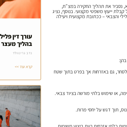
א, נסביר את תהליך החקירה במצ"ח,
קבלת ייעוץ משפטי מקצועי. בנוסף, נציג
ילי והצבאי – ככתובת מקצועית ויעילה
עורך דין פלילי
בהליך מעצר 
נדב גרינוולד
הן:
קרא עוד >>
ן לסחר, גם באזרחות אך בפרט בתוך שטח
מה, או שימוש בלתי מורשה בציוד צבאי.
וס, תוך דגש על יחסי מרות.
ימות כלפי אזרחים בעת ביצוע משימות.