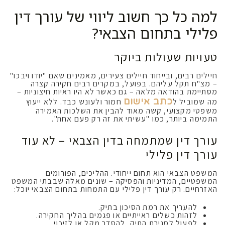
למה כל כך חשוב ליווי של עורך דין
פלילי בתחום הצבאי?
טעויות שעולות ביוקר
חיילים רבים, ובייחוד חיילים צעירים, מאמינים שאם "יודו ויבכו"
– מצ"ח תקל עליהם. בפועל, במקרים רבים חקירה קצרה
מסתיימת בהודאה מלאה – גם כאשר לא היו ראיות חיצוניות –
כתב אישום
מה שמוביל ל
חמור ולעונש כבד. ללא ייעוץ
משפטי מקצועי, קשה מאוד להבין את השלכות האמירה
התמימה ביותר, כמו "עשיתי את זה רק פעם אחת".
עורך דין שמתמחה בדין הצבאי – לא עוד
עורך דין פלילי
המשפט הצבאי הוא תחום ייחודי. ההליכים, הפורומים
המשפטיים, המדיניות והפסיקה – שונים מאלה שבבתי המשפט
האזרחיים. רק עורך דין פלילי עם התמחות בתחום הצבאי יוכל:
להעריך את רמת הסיכון בתיק.
לזהות כשלים ראייתיים או פגמים בהליך החקירה.
לפעול לסגירת התיק, להסדר מקל או לזיכוי.