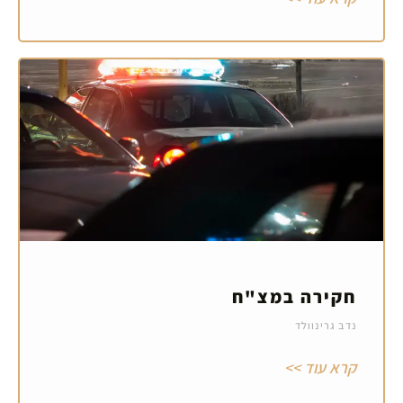
חקירה במצ"ח
נדב גרינוולד
קרא עוד >>