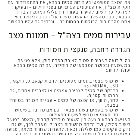
את המצב המשפטי בעבירות סמים בצבא, את ההתמודדות עם
חקירת מצ"ח, את הסיכונים העומדים בפני חיילים – ובעיקר:
למה כל כך חשוב להיעזר בעורך דין פלילי המתמחה בדין
הצבאי, כבר מהשלב הראשון. משרד עו"ד נדב גרינולד הוא
אחת מהכתובות הבולטות בתחום זה – ונרחיב גם עליו בהמשך.
עבירות סמים בצה"ל – תמונת מצב
הגדרה רחבה, סנקציות חמורות
צה"ל רואה בעבירות סמים לא רק הפרת חוק, אלא פגיעה
במשמעת ובכושר המבצעי של היחידה. עבירת סמים בצבא
יכולה להיות:
שימוש עצמי בסמים מסוכנים, לרבות קנאביס, קוקאין,
MDMA, LSD ועוד.
החזקה של סמים לצריכה עצמית או לצרכים אחרים, גם
בכמויות קטנות.
סחר, תיווך, או הפצה של סמים – עבירה חמורה במיוחד
בצבא.
שימוש בסמים בשטח צבאי – גם אם מדובר בשימוש
חד-פעמי או מחוץ לשעות הפעילות.
הענישה הצבאית נעה בין השעיה מיחידה קרבית, מאסר בפועל,
רישום פלילי, ועד הדחה מהשירות בצה"ל. מעבר לכך, יש גם
נזקים עקיפים כמו שלילת זכאות לתעודת שחרור מלאה, פגיעה
באפשרות לקבל רישיון נשק, או קושי בהשתלבות בעבודה