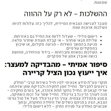
שמועות.
ההשלכות – לא רק על ההווה
מעבר לענישה הצבאית המיידית, להליך כזה עלולות להיות
השלכות ארוכות טווח:
רישום פלילי – שעלול ללוות את החייל גם באזרחות.
שלילת תנאי שחרור – אי קבלת תעודת שחרור מלאה.
פגיעה בהמשך השירות – מניעה מקידום, או שיבוץ
בתפקידים עורפיים.
השלכות נפשיות וחברתיות – בידוד מהיחידה, תחושת
בושה ואובדן אמון של מפקדים.
סיפור אמיתי – מהבדיקה למעצר:
איך ייעוץ נכון הציל קריירה
חוקרי מצ"ח מידע אנונימי לפיו חייל בשירות קרבי "מחלק
ג'וינטים לחברים". החייל זומן לחקירה ולבדיקת שתן שזיהתה
שרידי קנאביס. החייל נחקר תחת אזהרה, אך בטרם החקירה –
פנה לעורך הדין נדב גרינולד. החייל שמר על זכות השתיקה,
ונמנע מהפללה עצמית. עורך הדין גרינולד פעל אל מול גורמי
הצבא, הציג בפניהם כשלים של היחידה החוקרת, ובתוך
שבועיים הוחלט על סגירת התיק – ללא רישום פלילי.