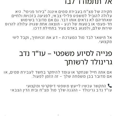
אל תתמודד לבד
חקירה של מצ"ח בעבירת סמים איננה "בירור פנימי". היא
עלולה להוביל למשפט פלילי צבאי, לפגיעה בזכויות ולחיים
שאחריהם לא נראים אותו דבר. גם אם מדובר בשימוש
חד-פעמי או בטעות של רגע – תוצאה אחת שגויה עלולה להרוס
שירות שלם, ולפגוע באדם צעיר בתחילת דרכו.
אל תישאר לבד מול המערכת – דע את זכויותיך, וקבל ליווי
מקצועי.
פנייה לסיוע משפטי – עו"ד נדב
גרינולד לרשותך
אם אתה חייל שנחקר או עומד להיחקר בחשד לעבירת סמים, או
אם מדובר בבן משפחה שלך – זה הזמן לפעול.
התקשר עכשיו לייעוץ משפטי דיסקרטי ומקצועי
עו"ד נדב גרינולד – ההגנה שלך מול מצ"ח ובית הדין הצבאי