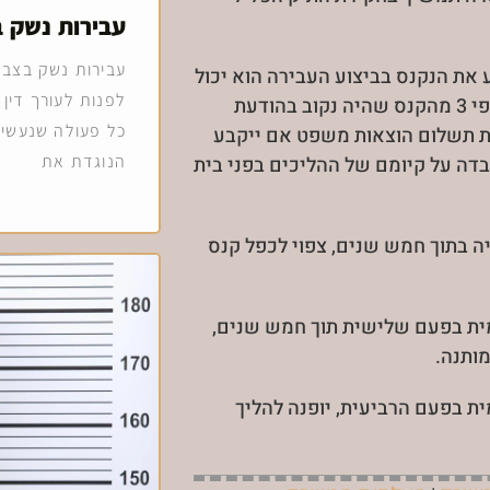
עבירות נשק 
עבירות נשק בצבא
את הנקנס בביצוע העבירה הוא יכול
לפנות לעורך דין 
להטיל ענישה חמורה יותר – קנס שלא יפחת מפי 3 מהקנס שהיה נקוב בהודעת
לת תשלום הוצאות משפט אם ייקבע
כל פעולה שנעשית
בדה על קיומם של ההליכים בפני בית
הנוגדת את
 בתוך חמש שנים, צפוי לכפל קנס
ת בפעם שלישית תוך חמש שנים,
ותנה.
 בפעם הרביעית, יופנה להליך