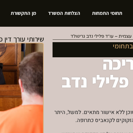
תחומי התמחות
הצלחות המשרד
מן התקשורת
מית – עו״ד פלילי נדב גרינוולד
שירותי עורך דין פ
בתחומי
י
י
יכה
פלילי נדב
כן ללא אישור מתאים. למשל, היתר
זקוקים לקנאביס כתרופה.