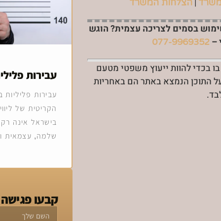
|
משרד
הצלחות המשרד
ימוש בסמים לצריכה עצמית? הוגש
 –
077-9969352
 בו בכדי להוות ייעוץ משפטי מטעם
עבירות פלילי
על התוכן הנמצא באתר הם באחריות
ד.
עבירות פליליות 
הקריטית של ליוו
בישראל אינה רק 
שלמה, עצמאית ונ
קבעו פגישה 