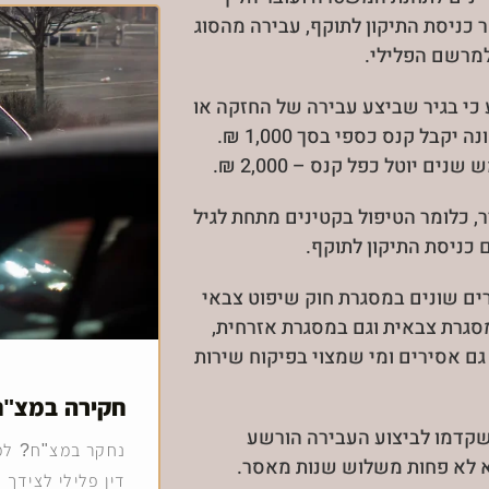
 כניסת התיקון לתוקף, עבירה מהסוג
למרשם הפלילי.
כי בגיר שביצע עבירה של החזקה או
שימוש בקנאביס לצריכה עצמית בפעם הראשונה יקבל קנס כספי בסך 1,000 ₪.
 יוטל כפל קנס – 2,000 ₪.
ר, כלומר הטיפול בקטינים מתחת לגיל
רים שונים במסגרת חוק שיפוט צבאי
מסגרת צבאית וגם במסגרת אזרחית,
ם אסירים ומי שמצוי בפיקוח שירות
חקירה במצ"ח
שקדמו לביצוע העבירה הורשע
נחקר במצ"ח? למה
א לא פחות משלוש שנות מאסר.
דין פלילי לצידך