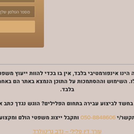
 הינו אינפורמטיבי בלבד, אין בו בכדי להוות ייעוץ משפ
לו. השימוש וההסתמכות על התוכן הנמצא באתר הם בא
בלבד.
בחשד לביצוע עבירה בתחום הפלילים? הוגש נגדך כתב א
קשר/י
ותקבל ייצוג משפטי הולם ומקצועי
050-8848606
עורך דין פלילי – נדב גרינוולרד