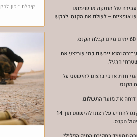
קיבלת זימון לחק
 עבירה של החזקה או שימוש
וש אופציות – לשלם את הקנס, לבקש
בירה והוא יירשם כמי שביצע את
רתי הרגיל.
יוחדת או כי ברצונו להישפט על
דוחה את מועד התשלום.
הוגשה בקשה לביטול הקנס ונדחתה, רשאי הנקנס להודיע על רצונו להישפט תוך 14
טול הקנס.
ה תמשיך בחקירת התיק הפלילי