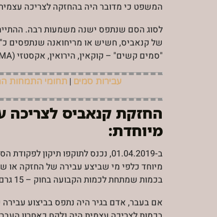
המשפט כי מדובר היה בהחזקה לצריכה עצמית
לסוג הסם שנתפס ישנה משמעות רבה. ההתייח
של קנאביס, חשיש או מריחואנה שנתפסים כ"ס
"סמים קשים" – קוקאין, הירואין, אקסטזי (MDMA), LSD ועוד.
|
עבירות סמים
תחומי התמחות ה
החזקת קנאביס לצריכה ע
מיוחדת:
ב-01.04.2019, נכנס לתוקפו תיקון לפ
מיוחד כלפי מי שביצע עבירה של החזקה או ש
בכמות שמתחת לכמות הקבועה בחוק – 15 גרם.
אם בעבר, אדם בגיר היה נתפס בביצוע עבירה
בכמות לצריכה עצמית היה נלקח כאחרון העברי