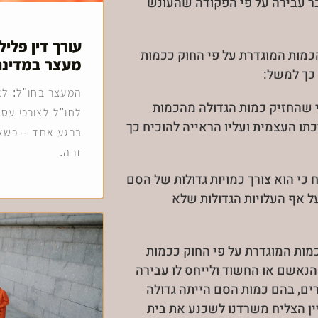
ר עבירה על פי הפקודה שהעונש
עורך דין פלילי
מות המוגדרת על פי החוק ככמות
מעצר במדינה
כך למשל:
המעצר בחו"ל: לא
י שהחזיק כמות הגדולה מהכמות
לחו"ל לצורכי עסק
תו העצמית ועליו הראייה להוכיח כך
ברגע אחד – כשאד
זרה.
כי הוא צורך כמויות גדולות של הסם
ל אף העלויות הגדולות שלא
מות המוגדרת על פי החוק ככמות
הנאשם או החשוד ולייחס לו עבירה
ים, בהם כמות הסם הייתה גדולה
ן הצליח משרדנו לשכנע את בית