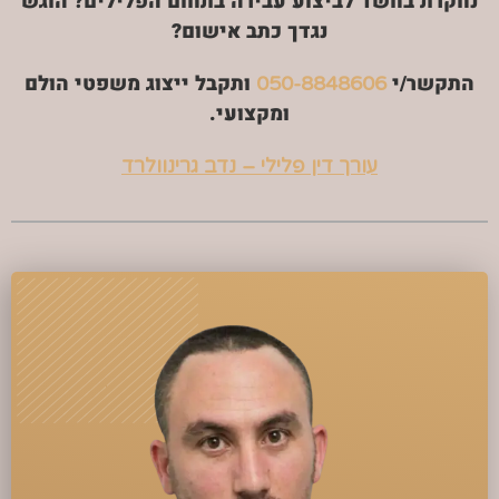
נחקרת בחשד לביצוע עבירה בתחום הפלילים? הוגש
נגדך כתב אישום?
התקשר/י
ותקבל ייצוג משפטי הולם
050-8848606
ומקצועי.
עורך דין פלילי – נדב גרינוולרד