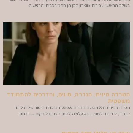
בשלב הראשון עבירות צווארון לבן הן מהמורכבות והרגישות
הטרדה מינית: הגדרה, סוגים, והדרכים להתמודד
משפטית
הטרדה מינית היא תופעה חמורה שפוגעת בזכויות היסוד של האדם
לכבוד, לחירות ולשוויון. היא עלולה להתרחש בכל מקום – ברחוב,