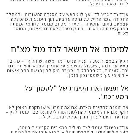
לגרור מאסר בפועל.
עו"ד נדב גרינולד ייעץ לו מראש על מסגרת התשובות, ובמהלך
החקירה שמר החייל על גרסה עקבית, תוך הימנעות מהפללה
עצמית. בתום החקירה – ולאחר מכתב מנומק לגורמי המפתח
בפרקליטות הצבאית – התיק נסגר ללא כתב אישום, מחוסר
ראיות.
לסיכום: אל תישאר לבד מול מצ"ח
חקירה במצ"ח אינה "עניין פנימי" או "משהו שיחלוף" – מדובר
באירוע דרמטי, שעלול להשפיע על עתידך הצבאי והאזרחי גם
יחד. לעיתים, כל ההבדל בין סגירת תיק לבין הגשת כתב אישום
– הוא בייעוץ משפטי נכון בזמן.
אל תעשה את הטעות של "לסמוך על
המערכת".
אם זומנת לחקירת מצ"ח, אם אתה מרגיש שנחקרת באופן לא
חוקי, אם אתה ממתין להחלטת הפרקליטות או כבר עומד לדין –
פנה עוד היום לעורך הדין הפלילי נדב גרינולד.
עו"ד גרינולד עומד לצד חיילים במצבים הקריטיים ביותר,
מעניק ליווי אישי, דיסקרטי ויעיל – ומביא איתו את כל הניסיון,