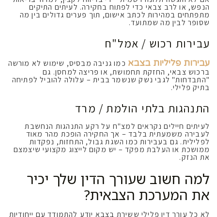
הנפש, או לרב צבאי כדי לפתוח בחקירה. לעיתים התיקים
מתפתחים במהירות לכתב אישום, תוך פערים גדולים בין מה
שסופר לבין מה שמתועד.
עבירות רכוש / אמל"ח
עבירות פליליות בצבא
כמו גניבה מבסיס, שימוש לא מורשה
ברכוש צבאי, החזקת תחמושת, או פריצה למחסן. גם
"התבדחות" לגבי נשק שנשמר בבית – עלולה להוביל לפתיחה
בתיק פלילי.
התנהגות בלתי הולמת / מרד
לעיתים חיילים נקראים למצ"ח על רקע התנהגות הנחשבת
לעבירה משמעתית בלבד – אך החקירה הופכת מהר מאוד
לפלילית. גם בעבירות כמו השגת גבול, התחזות, נפקדות
ממושכת או העלבת מפקד – יש מקום לייצוג מקצועי שיצמצם
את הנזק.
למה חשוב שעורך הדין שלך יכיר
את המערכת הצבאית?
לא כל עורך דין פלילי ששירת בצבא יודע להתמודד עם ייחודיות