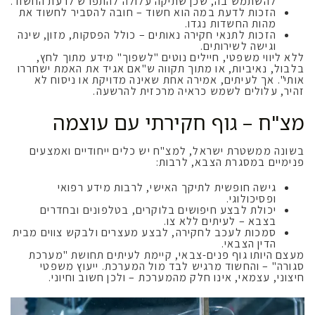
להשתמש בה, שכן שתיקה עלולה להתפרש לרעת החשוד.
הזכות לדעת במה הוא חשוד – חובה להסביר לחשוד את
מהות החשדות נגדו.
הזכות לתנאי חקירה נאותים – כולל הפסקות, מזון, שינה
וגישה לשירותים.
ללא ליווי משפטי, חיילים נוטים "לשפוך" מידע מתוך לחץ,
בלבול, נאיביות, או מתוך תקווה ש"אם אגיד את האמת ישחררו
אותי". אך לעיתים, אמירה אחת שאינה מדויקת או ניסוח לא
זהיר, עלולים לשמש כראיה מרכזית להרשעה.
מצ"ח – גוף חקירתי עם עוצמה
בשונה ממשטרת ישראל, למצ"ח יש כלים ייחודיים ואמצעים
פנימיים במסגרת הצבא, לרבות:
גישה חופשית לתיקך האישי, לרבות מידע רפואי
ופסיכולוגי.
יכולת לבצע חיפושים בלוקרים, בטלפונים ובחדרים
בצבא – לעיתים ללא צו.
סמכות לעכב לחקירה, לבצע מעצרים ולבקש צווים מבית
הדין הצבאי.
מעצם היותו גוף פנים-צבאי, קיימת לעיתים תחושת "מערכת
סגורה" – והחשוד מרגיש לבד מול המערכת. ייעוץ משפטי
חיצוני, עצמאי, אינו חלק מהמערכת – ולכן חשוב וחיוני.