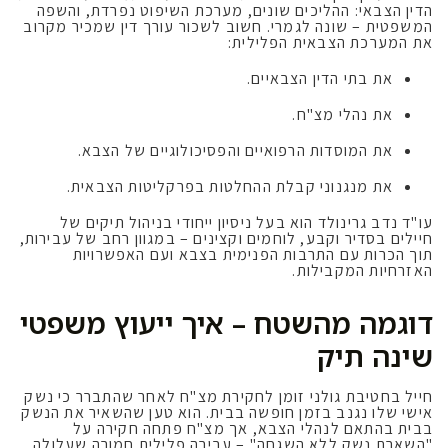
הדין הצבאי: ההליכים שונים, מערכת השיפוט נפרדת, והשפה
המשפטית – שונה לגמרי. חשוב לשכור עורך דין שמכיר מקרוב
את המערכת הצבאית הפלילית:
את בתי הדין הצבאיים.
את נהלי מצ"ח.
את המוסדות הרפואיים והפסיכולוגיים של הצבא.
את מנגנוני קבלת ההחלטות בפרקליטות הצבאית.
עו"ד נדב גרינולד הוא בעל ניסיון ייחודי בניהול תיקים של
חיילים בסדיר וקבע, לוחמים וקצינים – במגוון רחב של עבירות,
תוך הכרות עם התרבות הפנימית בצבא ועם האפשרויות
האזרחיות המקבילות.
דוגמה מהשטח – איך ייעוץ משפטי
שינה תיק
חייל בחטיבת גולני זומן לחקירת מצ"ח לאחר שהתברר כי נשק
אישי שלו נגנב בזמן חופשה בבית. הוא טען שהשאיר את הנשק
בבית בהתאם לנהלי הצבא, אך מצ"ח פתחה חקירה על
"השארת נשק ללא השגחה" – עבירה פלילית חמורה שעלולה