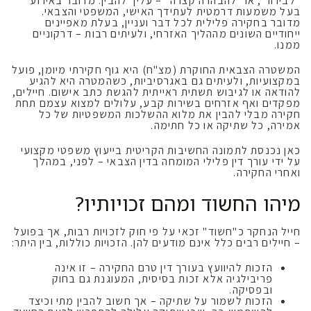
"לבירור", או "להבהרה קצרה" – עליך להבין: מדובר באירוע
בעל משמעות דרמטית לעתידך האישי, המשפטי והצבאי.
מדובר בחקירה פלילית לכל דבר ועניין, בעלת מאפיינים
ייחודיים השונים מההליך האזרחי, ולעיתים רבות – דרקוניים
ממנו.
המשטרה הצבאית החוקרת (מצ"ח) היא גוף חקירתי מיומן, פועל
במקצועיות, ולעיתים גם באגרסיביות, כשהמטרה היא להגיע
להודאה או לגיבוש תשתית ראייתית להגשת כתב אישום. חיילים,
מפקדים ואף אזרחים בשירות קבע, עלולים למצוא עצמם תחת
חקירה מבלי להבין את מלוא ההשלכות המשפטיות של כל
אמירה, כל שתיקה או כל חתימה.
כאן נכנסת לתמונה החשיבות הקריטית בייעוץ משפטי מקצועי
על ידי עורך דין פלילי המומחה בדין הצבאי – לפני, במהלך
ואחרי החקירה.
מיהו החשוד ומהם זכויותיו?
חייל הנחקר כ"חשוד" זכאי על פי חוק לזכויות רבות, אך בפועל
– חיילים רבים כלל אינם מודעים להן. הזכויות כוללות, בין היתר:
הזכות להיוועץ בעורך דין טרם החקירה – זו אינה
פריבילגיה אלא זכות בסיסית, המעוגנת גם בחוק
ובפסיקה.
הזכות לשמור על שתיקה – אך חשוב להבין מתי וכיצד