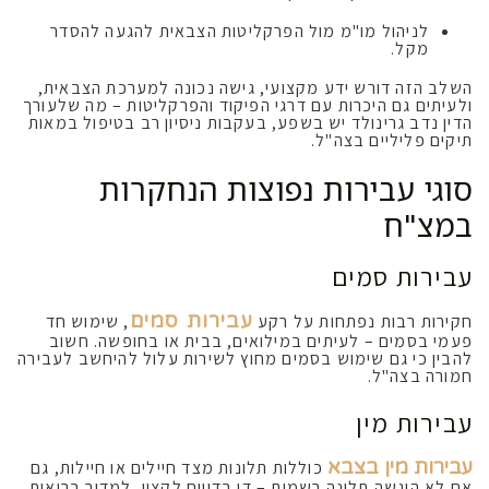
לניהול מו"מ מול הפרקליטות הצבאית להגעה להסדר
מקל.
השלב הזה דורש ידע מקצועי, גישה נכונה למערכת הצבאית,
ולעיתים גם היכרות עם דרגי הפיקוד והפרקליטות – מה שלעורך
הדין נדב גרינולד יש בשפע, בעקבות ניסיון רב בטיפול במאות
תיקים פליליים בצה"ל.
סוגי עבירות נפוצות הנחקרות
במצ"ח
עבירות סמים
עבירות סמים
חקירות רבות נפתחות על רקע
, שימוש חד
פעמי בסמים – לעיתים במילואים, בבית או בחופשה. חשוב
להבין כי גם שימוש בסמים מחוץ לשירות עלול להיחשב לעבירה
חמורה בצה"ל.
עבירות מין
עבירות מין בצבא
כוללות תלונות מצד חיילים או חיילות, גם
אם לא הוגשה תלונה רשמית – די בדיווח לקצין, למדור בריאות